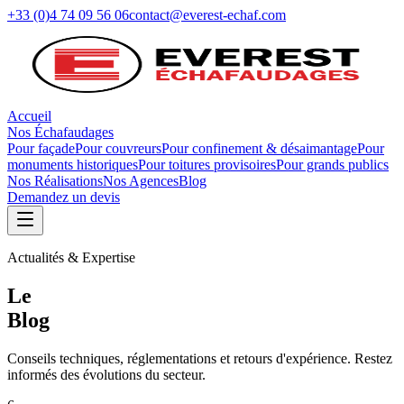
+33 (0)4 74 09 56 06
contact@everest-echaf.com
Accueil
Nos Échafaudages
Pour façade
Pour couvreurs
Pour confinement & désaimantage
Pour
monuments historiques
Pour toitures provisoires
Pour grands publics
Nos Réalisations
Nos Agences
Blog
Demandez un devis
Actualités & Expertise
Le
Blog
Conseils techniques, réglementations et retours d'expérience. Restez
informés des évolutions du secteur.