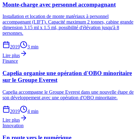
Monte-charge avec personnel accompagnant
Installation et location de monte matériaux à personnel
accompagnant (LIFT). Capacité maximum 2 tonnes, cabine grande
dimension 3.15 ml x 1.5 ml, possibilité d'élévation jusqu'à 8
personnes.
2019
3 min
Lire plus
Finance
Capelia organise une opération d'OBO minoritaire
sur le Groupe Everest
Capelia accompagne le Groupe Everest dans une nouvelle étape de
son développement avec une opération d'OBO minoritaire.
2019
4 min
Lire plus
Innovation
En route vers le numérique