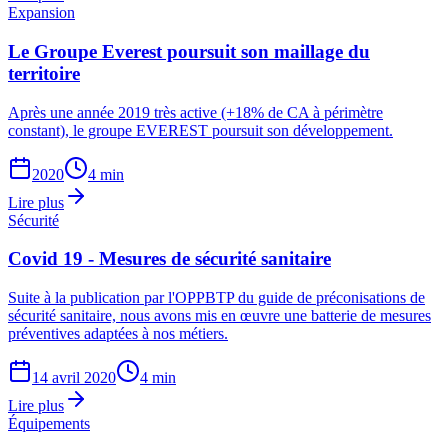
Expansion
Le Groupe Everest poursuit son maillage du
territoire
Après une année 2019 très active (+18% de CA à périmètre
constant), le groupe EVEREST poursuit son développement.
2020
4 min
Lire plus
Sécurité
Covid 19 - Mesures de sécurité sanitaire
Suite à la publication par l'OPPBTP du guide de préconisations de
sécurité sanitaire, nous avons mis en œuvre une batterie de mesures
préventives adaptées à nos métiers.
14 avril 2020
4 min
Lire plus
Équipements