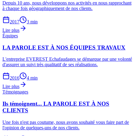
Depuis 10 ans, nous développons nos activités en nous rapprochant
à chaque fois géographiquement de nos clients.
2017
3 min
Lire plus
Équipes
LA PAROLE EST À NOS ÉQUIPES TRAVAUX
L'entreprise EVEREST Echafaudages se démarque par une volonté
d'assurer un suivi très qualitatif de ses réalisations.
2016
4 min
Lire plus
Témoignages
Ils témoignent... LA PAROLE EST À NOS
CLIENTS
Une fois n'est pas coutume, nous avons souhaité vous faire part de
l'opinion de quelques-uns de nos clients.