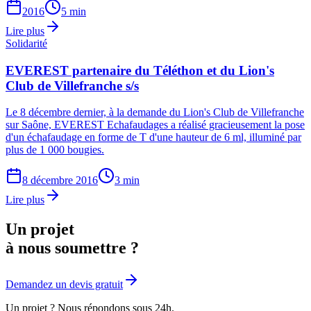
2016
5 min
Lire plus
Solidarité
EVEREST partenaire du Téléthon et du Lion's
Club de Villefranche s/s
Le 8 décembre dernier, à la demande du Lion's Club de Villefranche
sur Saône, EVEREST Echafaudages a réalisé gracieusement la pose
d'un échafaudage en forme de T d'une hauteur de 6 ml, illuminé par
plus de 1 000 bougies.
8 décembre 2016
3 min
Lire plus
Un projet
à nous soumettre ?
Demandez un devis gratuit
Un projet ? Nous répondons sous 24h.