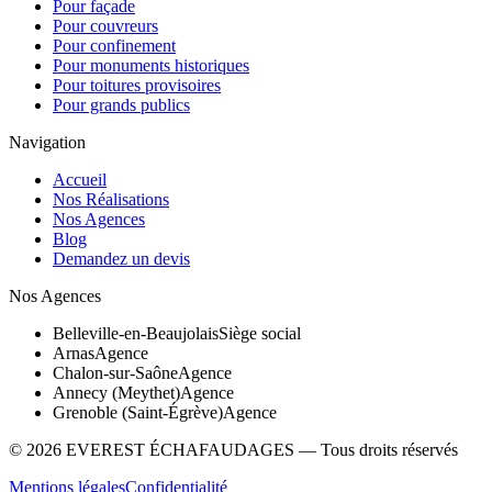
Pour façade
Pour couvreurs
Pour confinement
Pour monuments historiques
Pour toitures provisoires
Pour grands publics
Navigation
Accueil
Nos Réalisations
Nos Agences
Blog
Demandez un devis
Nos Agences
Belleville-en-Beaujolais
Siège social
Arnas
Agence
Chalon-sur-Saône
Agence
Annecy (Meythet)
Agence
Grenoble (Saint-Égrève)
Agence
©
2026
EVEREST ÉCHAFAUDAGES — Tous droits réservés
Mentions légales
Confidentialité