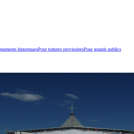
numents historiques
Pour toitures provisoires
Pour grands publics
n's Club de Villefranche s/s
sur Saône, EVEREST Echafaudages a réalisé gracieusement la pose d'un