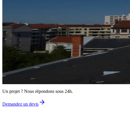
Cette installation spectaculaire a permis de sensibiliser le public à la
Nous sommes fiers de contribuer à cette belle initiative solidaire.
Article précédent
Ils témoignent... LA PAROLE EST À NOS CLIENTS
Un projet
à nous soumettre ?
Demandez un devis gratuit
Un projet ? Nous répondons sous 24h.
Demandez un devis