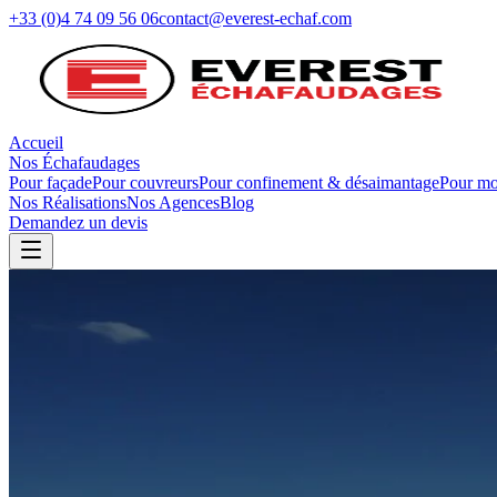
+33 (0)4 74 09 56 06
contact@everest-echaf.com
Accueil
Nos Échafaudages
Pour façade
Pour couvreurs
Pour confinement & désaimantage
Pour mo
Nos Réalisations
Nos Agences
Blog
Demandez un devis
Retour au blog
Solidarité
EVEREST partenaire du Téléthon et du Lio
8 décembre 2016
3 min
de lecture
Le 8 décembre dernier, à la demande du Lion's Club de Villefranche 
de 1 000 bougies.