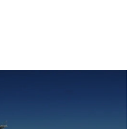
 échafaudage en forme de T d'une hauteur de 6 ml, illuminé par plus