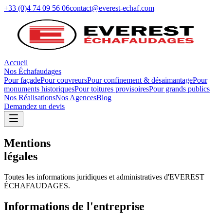
+33 (0)4 74 09 56 06
contact@everest-echaf.com
Accueil
Nos Échafaudages
Pour façade
Pour couvreurs
Pour confinement & désaimantage
Pour
monuments historiques
Pour toitures provisoires
Pour grands publics
Nos Réalisations
Nos Agences
Blog
Demandez un devis
Mentions
légales
Toutes les informations juridiques et administratives d'EVEREST
ÉCHAFAUDAGES.
Informations de l'entreprise