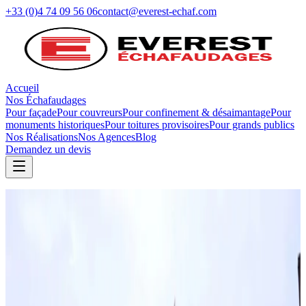
+33 (0)4 74 09 56 06
contact@everest-echaf.com
Accueil
Nos Échafaudages
Pour façade
Pour couvreurs
Pour confinement & désaimantage
Pour
monuments historiques
Pour toitures provisoires
Pour grands publics
Nos Réalisations
Nos Agences
Blog
Demandez un devis
Patrimoine & Bâtiments Classés
Échafaudages
pour monuments historiques
Des solutions soignées pour les bâtiments de caractère. Nos équipes
maîtrisent les techniques spécifiques à la restauration du patrimoine
et proposent des échafaudages respectueux des contraintes