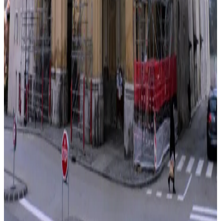
01
Pour façade
02
Pour couvreurs
03
Pour confinement
04
Monuments historiques
05
Toitures provisoires
06
Grands publics
07
Monte-charge
08
Ouvrages d'art
09
Platelage