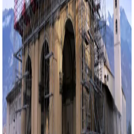
Travaux de restauration de façades anciennes
02
Clochers
Accès aux clochers et flèches d'églises
03
Châteaux
Interventions sur châteaux et manoirs
04
Sculptures
Restauration de statues et ornements
Aller plus loin
Nos autres solutions