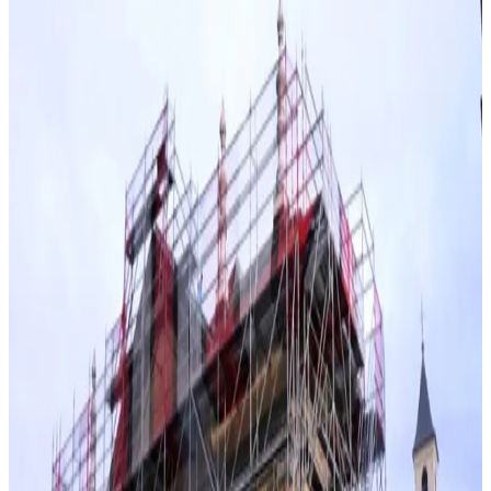
architecturales des monuments historiques.
Demandez un devis
Nos réalisations
Nos atouts
Ce que nous
apportons
Respect des contraintes architecturales et patrimoniales
Fixations non invasives pour préserver les façades
Structures autoportantes si nécessaire
Habillage esthétique avec bâches imprimées disponible
Collaboration avec les Architectes des Bâtiments de
France
Équipes formées aux spécificités du patrimoine
01
Restauration