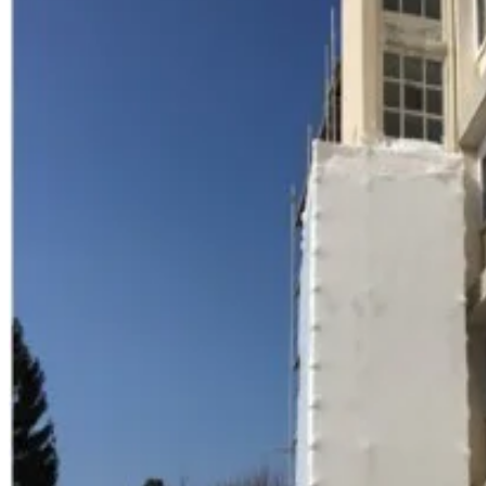
Nos atouts
Ce que nous
apportons
Structures de confinement étanches et hermétiques
Conformité aux réglementations amiante et substances dang
Systèmes de ventilation et extraction intégrables
Accès sécurisés avec sas de décontamination
Personnel formé aux interventions en milieu confiné
Suivi rigoureux des procédures de sécurité
01
Désamiantage
Retrait sécurisé de matériaux amiantés
02