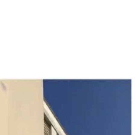
ent de l'amiante, le désaimantage et autres opérations nécessitant un