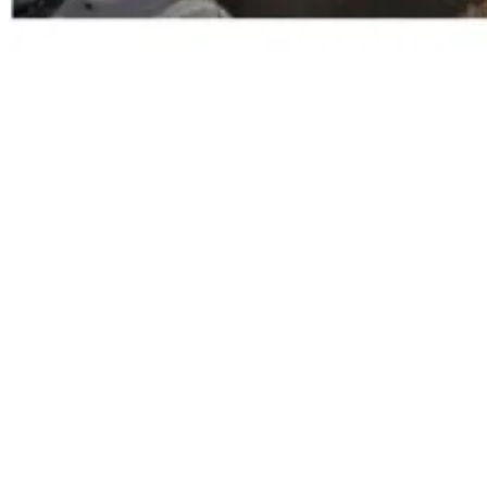
02
Pour couvreurs
03
Pour confinement
04
Monuments historiques
05
Toitures provisoires
06
Grands publics
07
Monte-charge
08
Ouvrages d'art
09
Platelage
Un projet ?
Parlons-en dès aujourd'hui.