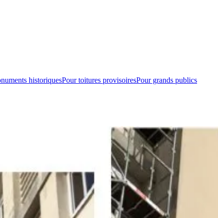
numents historiques
Pour toitures provisoires
Pour grands publics
s de confinement permettent d'isoler les zones de travail pour le traitem