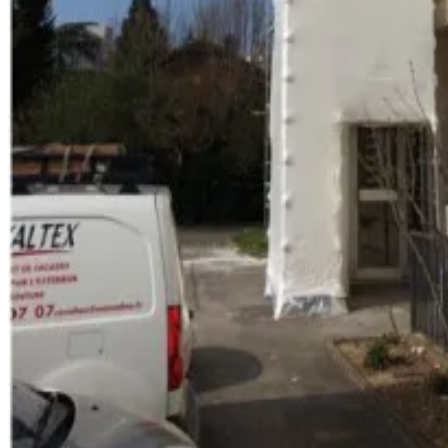
Plomb
Traitement des peintures au plomb
03
Nucléaire
Interventions en milieu contrôlé
04
Industriel
Maintenance en environnement sensible
Aller plus loin
Nos autres solutions
01
Pour façade