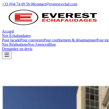
+33 (0)4 74 09 56 06
contact@everest-echaf.com
Accueil
Nos Échafaudages
Pour façade
Pour couvreurs
Pour confinement & désaimantage
Pour mo
Nos Réalisations
Nos Agences
Blog
Demandez un devis
Chantiers Sensibles
Échafaudages
pour confinement
Des dispositifs adaptés aux chantiers à fortes contraintes. Nos solution
environnement contrôlé.
Demandez un devis
Nos réalisations