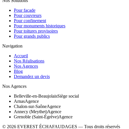
Nos Solutions
Pour façade
Pour couvreurs
Pour confinement
Pour monuments historiques
Pour toitures provisoires
Pour grands publics
Navigation
Accueil
Nos Réalisations
Nos Agences
Blog
Demandez un devis
Nos Agences
Belleville-en-Beaujolais
Siège social
Arnas
Agence
Chalon-sur-Saône
Agence
Annecy (Meythet)
Agence
Grenoble (Saint-Égrève)
Agence
©
2026
EVEREST ÉCHAFAUDAGES — Tous droits réservés